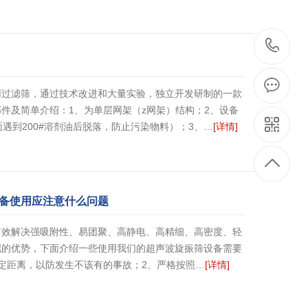
1
用过滤筛，通过技术改进和大量实验，独立开发研制的一款
件及简单介绍：1、为单层网架（z网架）结构；2、设备
面遇到200#溶剂油后脱落，防止污染物料）；3、…
[详情]
备使用应注意什么问题
有效解决强吸附性、易团聚、高静电、高精细、高密度、轻
拟的优势，下面介绍一些使用我们的超声波旋振筛设备需要
定距离，以防发生不该有的事故；2、严格按照…
[详情]