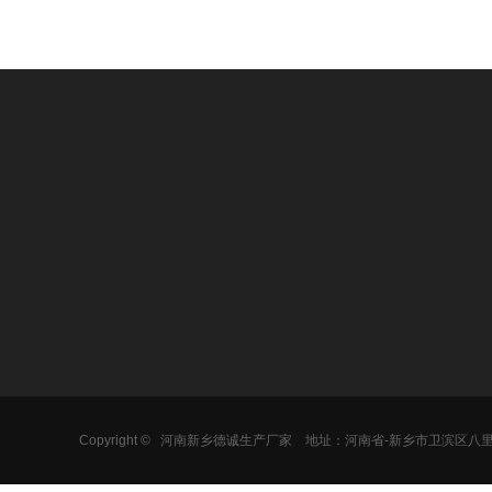
产品中心
加工物料
热销产品
圆形振动筛
食品行业
旋振筛
方形振动筛
医药行业
超声波振动筛
气流筛分机
化工行业
不锈钢振动筛
矿用振动筛
金属粉末
直线振动筛
Copyright ©
河南新乡德诚生产厂家
地址：河南省-新乡市卫滨区八
固液分离机
建材行业
气流筛分机
摇摆筛