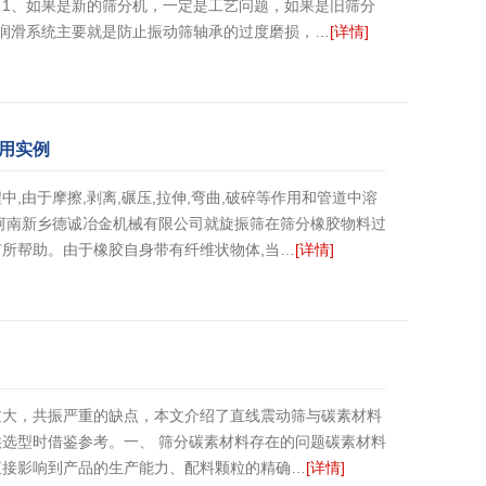
1、如果是新的筛分机，一定是工艺问题，如果是旧筛分
润滑系统主要就是防止振动筛轴承的过度磨损，…
[详情]
用实例
,由于摩擦,剥离,碾压,拉伸,弯曲,破碎等作用和管道中溶
河南新乡德诚冶金机械有限公司就旋振筛在筛分橡胶物料过
所帮助。由于橡胶自身带有纤维状物体,当…
[详情]
过大，共振严重的缺点，本文介绍了直线震动筛与碳素材料
选型时借鉴参考。一、 筛分碳素材料存在的问题碳素材料
直接影响到产品的生产能力、配料颗粒的精确…
[详情]