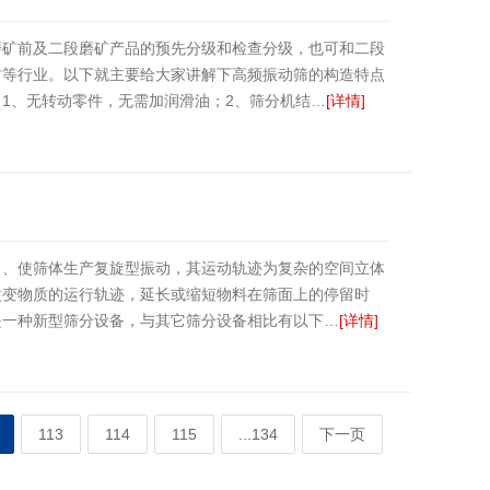
磨矿前及二段磨矿产品的预先分级和检查分级，也可和二段
材等行业。以下就主要给大家讲解下高频振动筛的构造特点
1、无转动零件，无需加润滑油；2、筛分机结…
[详情]
力、使筛体生产复旋型振动，其运动轨迹为复杂的空间立体
改变物质的运行轨迹，延长或缩短物料在筛面上的停留时
是一种新型筛分设备，与其它筛分设备相比有以下…
[详情]
113
114
115
...134
下一页