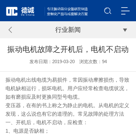
行业新闻
振动电机故障之开机后，电机不启动
发布日期：2019-03-20 浏览次数：
94
振动电机
出线电缆为易损件，常因振动摩擦损伤，导致
电机缺相运行，损坏电机。用户应经常检查电缆状况，
如有磨损应及时更换同型号电缆。
变压器，在有的书上称之为静止的电机。从电机的定义
发现，这么说也有它的道理的。常见故障的处理方法
一、开机后，电机不启动，应检查：
1、电源是否缺相；