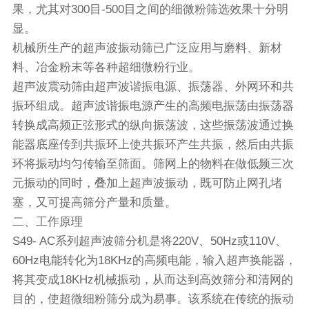
果，尤其对300目-500目之间的细微粉筛选效果十分明
显。
机械所生产的超声波
振动筛
已广泛应用与磨料、新材
料、冶金粉末等各种超细微粉行业。
超声波震动筛由超声波谐振电源、振荡器、外网环和共
振环组成。超声波谐振电源产生的高频电振荡由振荡器
转换成高频正弦形式的纵向振荡波，这些振荡波通过换
能器底座传到共振环上使共振环产生共振，然后由共振
环将振动均匀传输至筛面。筛网上的物料在做低频三次
元振动的同时，叠加上超声波振动，既可防止网孔堵
塞，又可提高筛分产量和质量。
二、工作原理
S49- AC系列
超声波筛分机
是将220V、50Hz或110V、
60Hz电能转化为18KHz的高频电能，输入超声换能器，
将其变成18KHz机械振动，从而达到高效筛分和清网的
目的，使超微细粉筛分成为易事。该系统在传统的振动