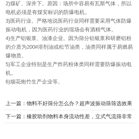
2)煤矿、深井下。原因：场所中容易有瓦斯气体，所以
电机必须是有煤安标识的防爆电机。
3)医药行业。严格地说医药行业同样需要采用气体防爆
振动电机，因为医药行业的现场会有酒精气体。
4)生产铝银浆、油漆企业。因为筛分铝银浆和研磨铝粉
的介质为200#溶剂油或松节油类，油类同样属于易燃易
爆物质。
5)军工企业特别是生产炸药粉体类同样需要防爆振动电
机。
6)烟花炮竹生产企业等。
上一篇：物料不好筛分怎么办？超声波振动筛筛选效果
十分明显
下一篇：橡胶助剂物料本身流动性差，立式气流筛非常
适合其筛分需求