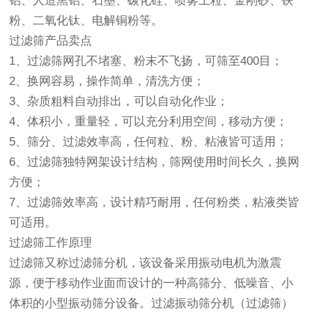
铝、人造黑铝、石墨、碳化硅、喷雾土粒、金刚砂、铁
粉、二氧化钛、电解铜粉等。
过滤筛产品卖点
1、过滤筛网孔不堵塞、粉末不飞扬，可筛至400目；
2、换网容易，操作简单，清洗方便；
3、杂质粗料自动排出，可以自动化作业；
4、体积小，重量轻，可以充分利用空间，移动方便；
5、筛分、过滤效率高，任何粒、粉、粘液皆可适用；
6、过滤筛独特网架设计结构，筛网使用时间长久，换网
方便；
7、过滤筛效率高，设计精巧耐用，任何粉类，粘液类皆
可适用。
过滤筛工作原理
过滤筛又称过滤
筛分机
，该设备采用
振动电机
为激震
源，便于移动作业面而设计的一种高筛分、低噪音、小
体积的小型振动
筛分设备
。过滤
振动筛
分机（过滤筛）