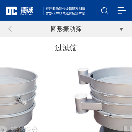
圆形振动筛
过滤筛