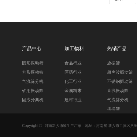
产品中心
加工物料
热销产品
圆形振动筛
食品行业
旋振筛
方形振动筛
医药行业
超声波振动筛
气流筛分机
化工行业
不锈钢振动筛
矿用振动筛
金属粉末
直线振动筛
固液分离机
建材行业
气流筛分机
摇摆筛
圆形振动筛
Copyright ©
河南新乡德诚生产厂家
地址：河南省-新乡市卫滨区八
三次元振动筛
圆筛