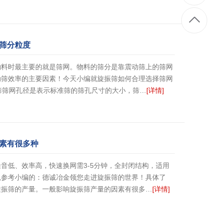
筛分粒度
物料时最主要的就是筛网。物料的筛分是靠震动筛上的筛网
动筛效率的主要因素！今天小编就旋振筛如何合理选择筛网
筛筛网孔径是表示标准筛的筛孔尺寸的大小，筛…
[详情]
素有很多种
音低、效率高，快速换网需3-5分钟，全封闭结构，适用
以参考小编的：德诚冶金领您走进旋振筛的世界！具体了
旋振筛的产量。一般影响旋振筛产量的因素有很多…
[详情]