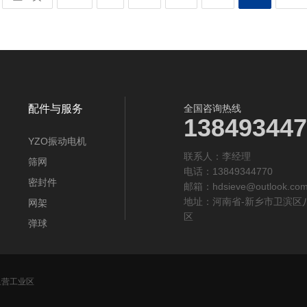
配件与服务
全国咨询热线
138493447
YZO振动电机
联系人：李经理‬
筛网
电话：13849344770
密封件
邮箱：
hdsieve@outlook.co
地址：河南省-新乡市卫滨区
网架
区
弹球
里营工业区