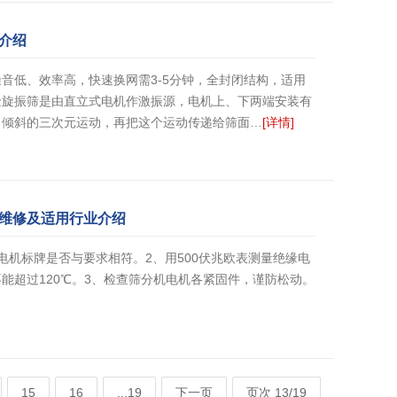
介绍
音低、效率高，快速换网需3-5分钟，全封闭结构，适用
金旋振筛是由直立式电机作激振源，电机上、下两端安装有
、倾斜的三次元运动，再把这个运动传递给筛面…
[详情]
维修及适用行业介绍
电机标牌是否与要求相符。2、用500伏兆欧表测量绝缘电
能超过120℃。3、检查筛分机电机各紧固件，谨防松动。
15
16
...19
下一页
页次 13/19