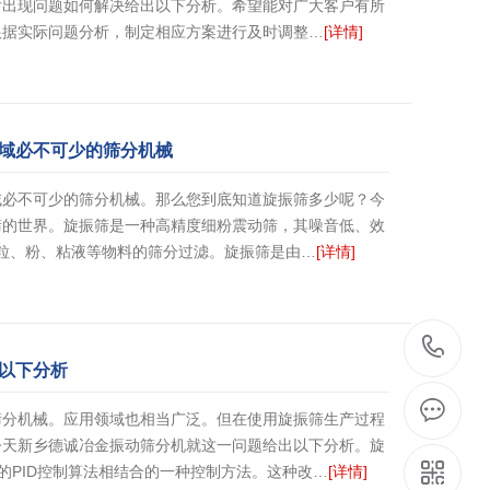
后出现问题如何解决给出以下分析。希望能对广大客户有所
根据实际问题分析，制定相应方案进行及时调整…
[详情]
域必不可少的筛分机械
域必不可少的筛分机械。那么您到底知道旋振筛多少呢？今
筛的世界。旋振筛是一种高精度细粉震动筛，其噪音低、效
于粒、粉、粘液等物料的筛分过滤。旋振筛是由…
[详情]
1
以下分析
筛分机械。应用领域也相当广泛。但在使用旋振筛生产过程
今天新乡德诚冶金振动筛分机就这一问题给出以下分析。旋
的PID控制算法相结合的一种控制方法。这种改…
[详情]