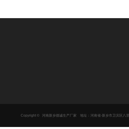
产品中心
加工物料
热销产品
圆形振动筛
食品行业
旋振筛
方形振动筛
医药行业
超声波振动筛
气流筛分机
化工行业
不锈钢振动筛
矿用振动筛
金属粉末
直线振动筛
Copyright ©
河南新乡德诚生产厂家
地址：河南省-新乡市卫滨区八
固液分离机
建材行业
气流筛分机
摇摆筛