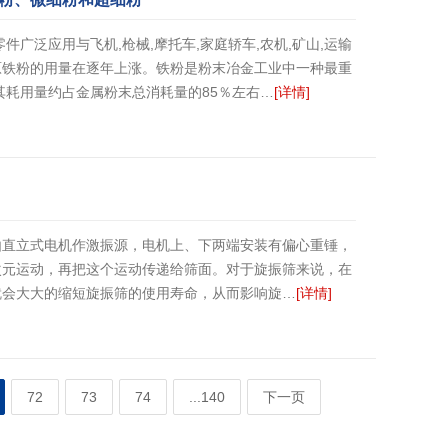
广泛应用与飞机,枪械,摩托车,家庭轿车,农机,矿山,运输
原铁粉的用量在逐年上涨。铁粉是粉末冶金工业中一种最重
其耗用量约占金属粉末总消耗量的85％左右…
[详情]
由直立式电机作激振源，电机上、下两端安装有偏心重锤，
次元运动，再把这个运动传递给筛面。对于旋振筛来说，在
就会大大的缩短旋振筛的使用寿命，从而影响旋…
[详情]
72
73
74
...140
下一页