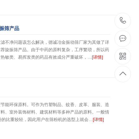
1
振筛产品
过滤不净问题该怎么解决，德诚冶金振动筛厂家为其做了详
推荐旋振筛产品。由于中药的原料复杂，工序繁琐，所以药
对热敏类、易挥发类的药品有效成分严重破坏，…
[详情]
型节能环保原料。可作为竹塑制品、蚊香、皮革、服装、造
材料、室外装饰材料、建筑材料等多种产品的原料。一般情
竹粉的比重较轻，因此用户在筛粉机的选型上就会…
[详情]