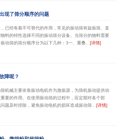
出现了筛分顺序的问题
天，已经有着不可替代的作用，常见的振动筛有旋振筛、直
据物料的特性选择不同的振动筛分设备。当筛分的物料需要
振动筛的筛分顺序分为以下几种：3一、重叠…
[详情]
故障呢？
动筛机械主要依靠振动电机作为激振源，为筛机振动提供动
关重要的作用。在使用振动筛的过程中，应定期对各个部
现问题及时排除，避免振动电机的损坏造成振动筛…
[详情]
粉、微细粉和超细粉