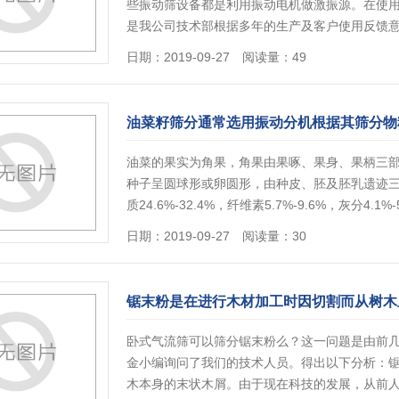
些振动筛设备都是利用振动电机做激振源。在使
是我公司技术部根据多年的生产及客户使用反馈
日期：2019-09-27 阅读量：49
油菜籽筛分通常选用振动分机根据其筛分物
油菜的果实为角果，角果由果啄、果身、果柄三
种子呈圆球形或卵圆形，由种皮、胚及胚乳遗迹三部分
质24.6%-32.4%，纤维素5.7%-9.6%，灰分4.
情]
日期：2019-09-27 阅读量：30
锯末粉是在进行木材加工时因切割而从树木
卧式气流筛可以筛分锯末粉么？这一问题是由前
金小编询问了我们的技术人员。得出以下分析：
木本身的末状木屑。由于现在科技的发展，从前