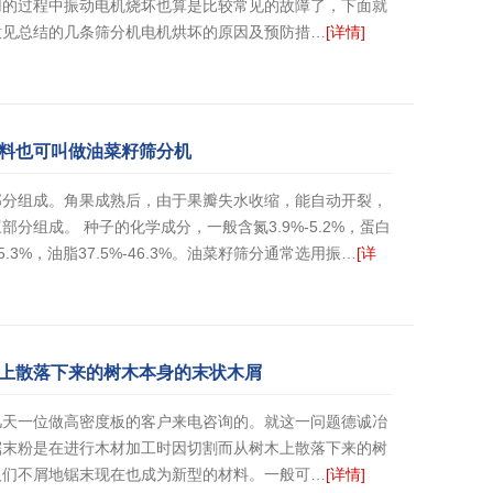
用的过程中振动电机烧坏也算是比较常见的故障了，下面就
意见总结的几条筛分机电机烘坏的原因及预防措…
[详情]
料也可叫做油菜籽筛分机
部分组成。角果成熟后，由于果瓣失水收缩，能自动开裂，
组成。 种子的化学成分，一般含氮3.9%-5.2%，蛋白
1%-5.3%，油脂37.5%-46.3%。油菜籽筛分通常选用振…
[详
上散落下来的树木本身的末状木屑
几天一位做高密度板的客户来电咨询的。就这一问题德诚冶
锯末粉是在进行木材加工时因切割而从树木上散落下来的树
人们不屑地锯末现在也成为新型的材料。一般可…
[详情]