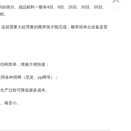
的筛分。成品粗料一般有4目、8目、16目、30目、50目、
细粉。
0%，这就需要大处理量的概率筛才能完成，概率筛单台设备是普
，结构简单，维修方便快捷；
使用各种筛网（尼龙、pp网等）；
间生产过程可降低诸多成本。
低、噪音小。