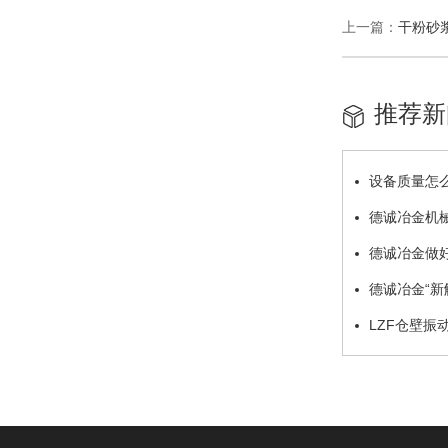
上一篇：
干粉砂
推荐新
设备质量怎
德诚冶金机
德诚冶金做
德诚冶金“新
LZF仓壁振