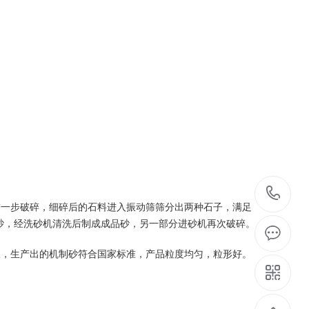
1
进一步破碎，细碎后的石料进入
振动筛
筛分出两种石子，满足
砂，经洗砂机清洗后制成成品砂，另一部分进砂机再次破碎。
便，生产出的机制砂符合国家标准，产品粒度均匀，粒形好。