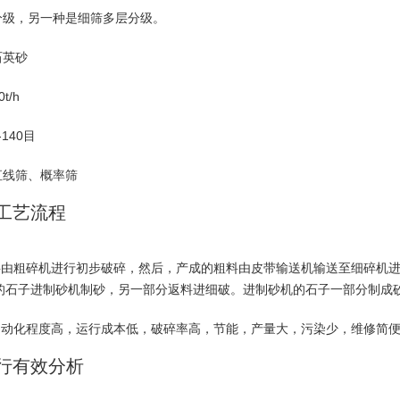
分级，另一种是细筛多层分级。
石英砂
t/h
140目
直线筛
、
概率筛
工艺流程
石料由粗碎机进行初步破碎，然后，产成的粗料由皮带输送机输送至细碎机
的石子进制砂机制砂，另一部分返料进细破。进制砂机的石子一部分制成
线自动化程度高，运行成本低，破碎率高，节能，产量大，污染少，维修简
行有效分析