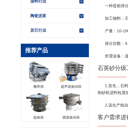
涂料行业
一种是粗筛
陶瓷泥浆
加工物料：
其它行业
产量：10-100
筛分目数：4-
推荐产品
所需设备：
石英砂分级
1.首先，
概率筛
超声波振动筛
制砂机进料粒度
2.该生产
客户需求进
旋振筛
圆形振动筛