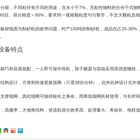
层分级，不同粒径有不同的用途，含水小于7%，无粘性物料的任何干式物料
、140目。筛分精度＞90%，要求同一规格颗粒度均匀整齐，不含大颗粒及
石板材线因为制砂机的效率问题，时产100吨的制砂机，成品仅占20-3
倍。
设备
特点
计精巧和容易装配，一人即可操作筛机，
筛子
横梁与筛箱采用高强度螺栓
网结构设计，方便和快速更换筛网（只需3到5分钟），此外此种设计允许
完全支撑细网，因此细网可独得较长之寿命，而降低细网耗材使用，与长时
振幅，高频率，大倾角结构，使该机筛分效率高、处理量大、寿命长、电耗