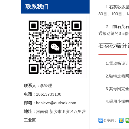
联系我们
1.石英砂多
80目、100目
2.目前石英
通振动筛的3-5
石英砂
筛分
1.
震动筛
设
2.独特之筛
联系人：
李经理
3.其母网
电话：
18613733100
4.采用小
邮箱：
hdsieve@outlook.com
地址：
河南省-新乡市卫滨区八里营
工业区
分享到：