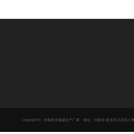
产品中心
加工物料
热销产品
圆形振动筛
食品行业
旋振筛
方形振动筛
医药行业
超声波振动筛
气流筛分机
化工行业
不锈钢振动筛
矿用振动筛
金属粉末
直线振动筛
Copyright ©
河南新乡德诚生产厂家
地址：河南省-新乡市卫滨区八
固液分离机
建材行业
气流筛分机
摇摆筛