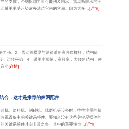
适当的支撑，否则拆卸力量可能伤及轴承。震动筛轴承的干
总比轴承承受污染后去清洁它来的容易。因为大多…
[详情]
振力强。2、震动筛横梁与筛箱采用高强度螺栓，结构简
接，运转平稳；4、采用小振幅，高频率，大倾角结构，使
噪音小
[详情]
结合，这才是推荐的筛网配件
破碎机、给料机、制砂机、球磨机等设备时，往往注重的都
而忽视设备中的关键易损件。要知道没有这些关键易损件的
备的关键易损件其实非常之多，其中的重要性也…
[详情]