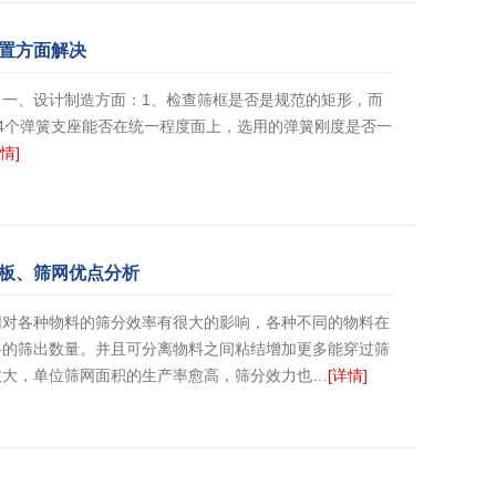
置方面解决
一、设计制造方面：1、检查筛框是否是规范的矩形，而
4个弹簧支座能否在统一程度面上，选用的弹簧刚度是否一
情]
板、筛网优点分析
网对各种物料的筛分效率有很大的影响，各种不同的物料在
料的筛出数量。并且可分离物料之间粘结增加更多能穿过筛
愈大，单位筛网面积的生产率愈高，筛分效力也…
[详情]