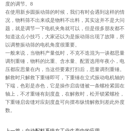
度的调节。8
在使用新乡圆振动筛的时候，我们有时会遇到这样的情
况，物料筛不出来或是物料不出料，其实这并不是大问
题，就是调节一下电机夹角就可以，但是很多朋友都不
知道这点小技巧，大家还以为是振动筛出现了故障，所
以调整振动筛的电机角度很重要。
一般来说，当物料产量低时，不克不迭混为一谈都思量
调剂重锤，物料的比重、含水量、配置选用年夜小，电
压都应思量在内，当这些要素打扫后，思量调剂重锤。
解救时只解救下重锤即可，下重锤在立式振动电机轴的
下端，色彩是赤色，它是操作启齿缝被一条螺栓紧固在
轴上，不才重锤有刻度盘，在解救时，松开锁紧螺栓，
下重锤启齿缝对应刻度盘可向摆布纵情解救到差此外度
数。
上一篇：自动配料系统在工业生产中的应用