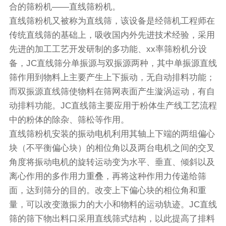
合的筛粉机——
直线筛
粉机。
直线筛粉机又被称为直线筛，该设备是经筛机工程师在
传统直线筛的基础上，吸收国内外先进技术经验，采用
先进的加工工艺开发研制的多功能、xx率筛粉机分设
备，JC直线筛分单振源与双振源两种，其中单振源直线
筛作用到物料上主要产生上下振动，无自动排料功能；
而双振源直线筛使物料在筛网表面产生漩涡运动，有自
动排料功能。JC直线筛主要应用于粉体生产线工艺流程
中的粉体的除杂、筛松等作用。
直线筛粉机安装的
振动电机
利用其轴上下端的两组偏心
块（不平衡偏心块）的相位角以及两台电机之间的交叉
角度将振动电机的旋转运动变为水平、垂直、倾斜以及
离心作用的多作用力重叠，再将这种作用力传递给筛
面，达到筛分的目的。改变上下偏心块的相位角和重
量，可以改变激振力的大小和物料的运动轨迹。JC直线
筛的筛下物出料口采用直线筛式结构，以此提高了排料