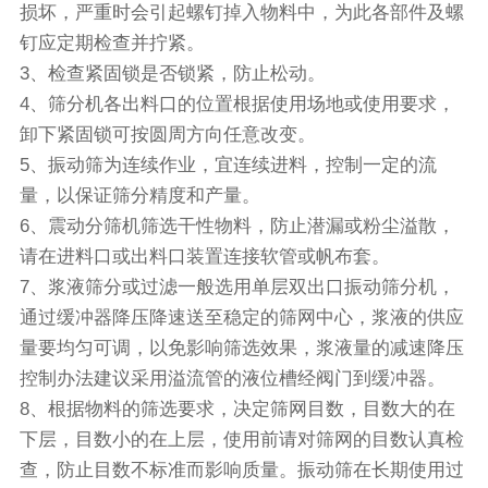
损坏，严重时会引起螺钉掉入物料中，为此各部件及螺
钉应定期检查并拧紧。
3、检查紧固锁是否锁紧，防止松动。
4、筛分机各出料口的位置根据使用场地或使用要求，
卸下紧固锁可按圆周方向任意改变。
5、
振动筛
为连续作业，宜连续进料，控制一定的流
量，以保证筛分精度和产量。
6、
震动分筛机
筛选干性物料，防止潜漏或粉尘溢散，
请在进料口或出料口装置连接软管或帆布套。
7、浆液筛分或过滤一般选用单层双出口振动筛分机，
通过缓冲器降压降速送至稳定的筛网中心，浆液的供应
量要均匀可调，以免影响筛选效果，浆液量的减速降压
控制办法建议采用溢流管的液位槽经阀门到缓冲器。
8、根据物料的筛选要求，决定筛网目数，目数大的在
下层，目数小的在上层，使用前请对筛网的目数认真检
查，防止目数不标准而影响质量。振动筛在长期使用过