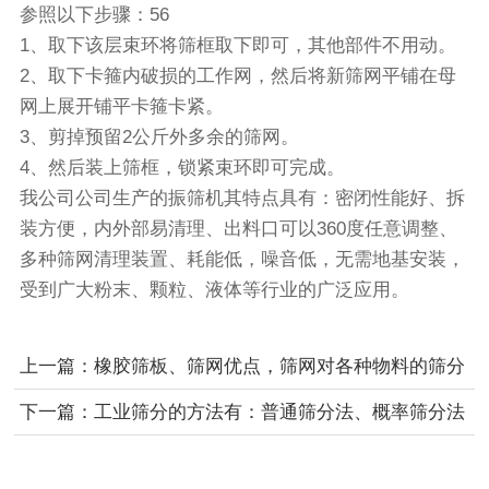
参照以下步骤：56
1、取下该层束环将筛框取下即可，其他部件不用动。
2、取下卡箍内破损的工作网，然后将新筛网平铺在母
网上展开铺平卡箍卡紧。
3、剪掉预留2公斤外多余的筛网。
4、然后装上筛框，锁紧束环即可完成。
我公司公司生产的
振筛机
其特点具有：密闭性能好、拆
装方便，内外部易清理、出料口可以360度任意调整、
多种筛网清理装置、耗能低，噪音低，无需地基安装，
受到广大粉末、颗粒、液体等行业的广泛应用。
上一篇：橡胶筛板、筛网优点，筛网对各种物料的筛分
效率有很大的影响
下一篇：工业筛分的方法有：普通筛分法、概率筛分法
等厚筛分法各自优势对比