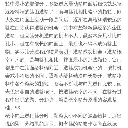
粒中最小的那部分，多数进入
震动筛
筛面后很快就从靠
近给料端的筛面透筛了；而与筛孔相比略小的颗粒，则
大数在筛面上运动一段是间后，逐渐在离给料端较远的
筛在由才获得透筛的机会，其中有些颗粒虽经多次企图
透筛，但因
筛分机
透筛的机率不大，虽然本身尺寸比筛
孔小，但在有限长的筛面上，最后也不得不成为筛上
物。实际筛分过程的结果表明：透筛成功机会（透筛概
率）大的，是与筛孔相比，袜度最小的那些颗粒，它们
都集中在筛面给料端附近；透筛成功机会小的，按其机
会减小程度的不同，逐渐从给料端沿筛长散开。被筛物
料中各个粒级的颗粒，随着不断地与筛孔进行比较，而
表现出各自的透筛概率。按透筛概率的不同，在筛分过
程中出现的聚、分趋势，就是
概率筛
分原理的客观基
础。53
概率筛上进行筛分时，颗粒大小不同的混合物料，所出
现的聚、分结果如所示。概率筛的筛箱作定向直线振