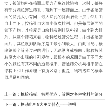
动，被筛物料在筛面上受力产生连续跳动一次时，都将
有部分颗粒穿过筛孔，落到下一层筛面上。由于各层筛
面的筛孔大小有同，最大筛孔的筛面居最上层，然后由
自上而下，按筛孔自大而小依次排列。但是每层筛面的
筛下产物，其粒度是自给料端到排队料端，由小到大排
列。从整个筛箱来看，物料经过筛分过程，排出各层筛
面后，其粒度排队顺序是由最小到最大。由此可见，概
率筛整个筛分过程的进行，无论纵各或横向，颗粒按其
粒度大小出现的排列规律，最根本的原因是由于不同大
小的颗粒有其不同的透筛概率。普通筛分机与概率筛在
结构上和工作原理上有所区别；但是，物料透筛的概率
原理是相同的。
上一篇：橡胶筛板、筛网优点，筛网对各种物料的筛分
效率有很大的影响
下一篇：振动电机9大主要特点一一说明