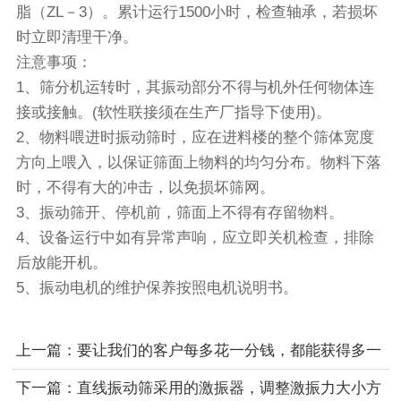
脂（ZL－3）。累计运行1500小时，检查轴承，若损坏
时立即清理干净。
注意事项：
1、筛分机运转时，其振动部分不得与机外任何物体连
接或接触。(软性联接须在生产厂指导下使用)。
2、物料喂进时振动筛时，应在进料楼的整个筛体宽度
方向上喂入，以保证筛面上物料的均匀分布。物料下落
时，不得有大的冲击，以免损坏筛网。
3、振动筛开、停机前，筛面上不得有存留物料。
4、设备运行中如有异常声响，应立即关机检查，排除
后放能开机。
5、
振动电机
的维护保养按照电机说明书。
上一篇：要让我们的客户每多花一分钱，都能获得多一
分的价值
下一篇：直线振动筛采用的激振器，调整激振力大小方