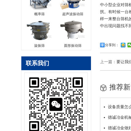
中小型企业对筛
扰。有时候一台
概率筛
超声波振动筛
样一来整台筛机
中出现问题找不
分享到：
旋振筛
圆形振动筛
上一篇：
要让我
联系我们
推荐新
设备质量怎
德诚冶金机
德诚冶金做