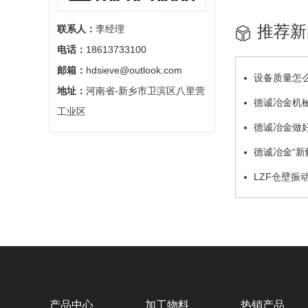
推荐新
联系人：
李经理
电话：
18613733100
邮箱：
hdsieve@outlook.com
设备质量怎
地址：
河南省-新乡市卫滨区八里营
德诚冶金机
工业区
德诚冶金做
德诚冶金“新
LZF仓壁振
产品中心
加工物料
热销产品