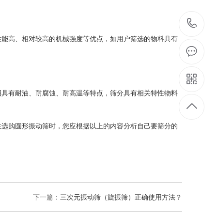
1
性能高、相对较高的机械强度等优点，如用户筛选的物料具有
圈具有耐油、耐腐蚀、耐高温等特点，筛分具有相关特性物料
在选购
圆形振动筛
时，您应根据以上的内容分析自己要筛分的
下一篇：
三次元振动筛（旋振筛）正确使用方法？