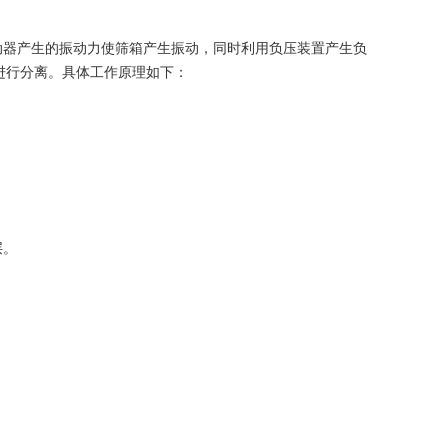
器产生的振动力使筛箱产生振动，同时利用负压装置产生负
进行分离。具体工作原理如下：
层。
。