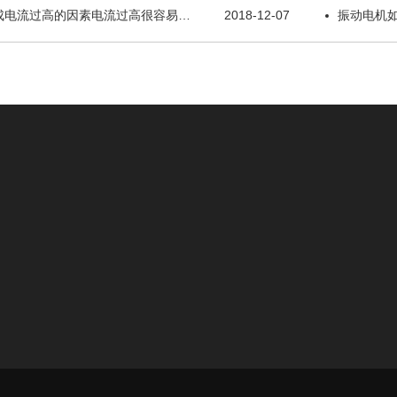
成电流过高的因素电流过高很容易…
2018-12-07
振动电机
配件与服务
YZO振动电机
筛网
密封件
hdsieve@outlook.co
网架