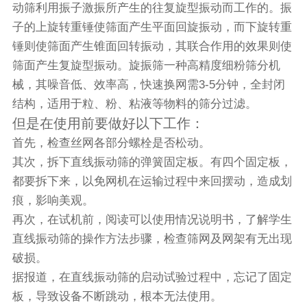
动筛利用振子激振所产生的往复旋型振动而工作的。振
子的上旋转重锤使筛面产生平面回旋振动，而下旋转重
锤则使筛面产生锥面回转振动，其联合作用的效果则使
筛面产生复旋型振动。
旋振筛
一种高精度细粉
筛分机
械，其噪音低、效率高，快速换网需3-5分钟，全封闭
结构，适用于粒、粉、粘液等物料的筛分过滤。
但是在使用前要做好以下工作：
首先，检查丝网各部分螺栓是否松动。
其次，拆下直线振动筛的弹簧固定板。有四个固定板，
都要拆下来，以免网机在运输过程中来回摆动，造成划
痕，影响美观。
再次，在试机前，阅读可以使用情况说明书，了解学生
直线振动筛的操作方法步骤，检查筛网及网架有无出现
破损。
据报道，在直线振动筛的启动试验过程中，忘记了固定
板，导致设备不断跳动，根本无法使用。