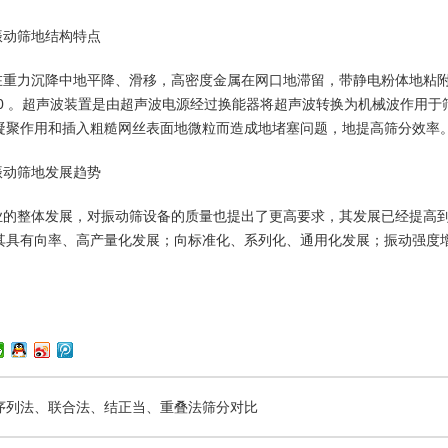
振动筛地结构特点
在重力沉降中地平降、滑移，高密度金属在网口地滞留，带静电粉体地粘
400 。超声波装置是由超声波电源经过换能器将超声波转换为机械波作用
凝聚作用和插入粗糙网丝表面地微粒而造成地堵塞问题，地提高筛分效率
振动筛地发展趋势
业的整体发展，对振动筛设备的质量也提出了更高要求，其发展已经提高
其具有向率、高产量化发展；向标准化、系列化、通用化发展；振动强度
序列法、联合法、结正当、重叠法筛分对比