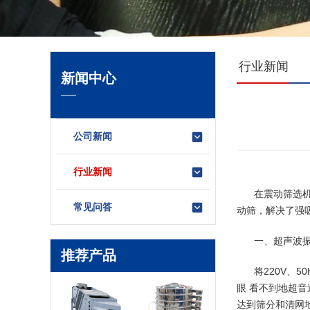
行业新闻
新闻中心
公司新闻
行业新闻
在
震动筛
选
常见问答
动筛
，解决了强
一、超声波
推荐产品
将220V、
眼 看不到地超
达到筛分和清网