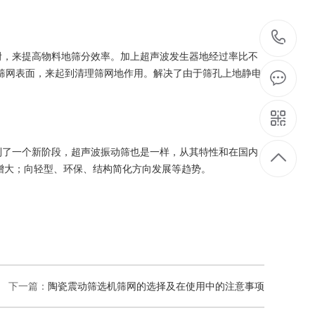
1
附，来提高物料地筛分效率。加上超声波发生器地经过率比不
于筛网表面，来起到清理筛网地作用。解决了由于筛孔上地静电
。
到了一个新阶段，超声波振动筛也是一样，从其特性和在国内
增大；向轻型、环保、结构简化方向发展等趋势。
下一篇：
陶瓷震动筛选机筛网的选择及在使用中的注意事项