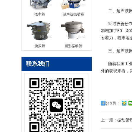
二、超声波
概率筛
超声波振动筛
经过改善粉
加增加了50—
附着力，粉末地
旋振筛
圆形振动筛
三、超声波
联系我们
随着我国工
外的表现来看，
分享到：
上一篇：
振动筛