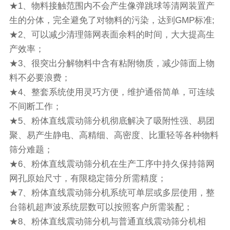
★1、物料接触范围内不会产生像弹跳球等清网装置产
生的分体，完全避免了对物料的污染，达到GMP标准;
★2、可以减少清理筛网表面余料的时间，大大提高生
产效率；
★3、很突出分解物料中含有粘附物质，减少筛面上物
料不必要浪费；
★4、整套系统使用灵巧方便，维护通俗简单，可连续
不间断工作；
★5、粉体直线震动筛分机彻底解决了吸附性强、易团
聚、易产生静电、高精细、高密度、比重轻等各种物料
筛分难题；
★6、粉体直线震动筛分机在生产工序中持久保持筛网
网孔原始尺寸，有限稳定筛分所需精度；
★7、粉体直线震动筛分机系统可单层或多层使用，整
台筛机超声波系统层数可以按照客户所需装配；
★8、粉体直线震动筛分机与普通直线震动筛分机相