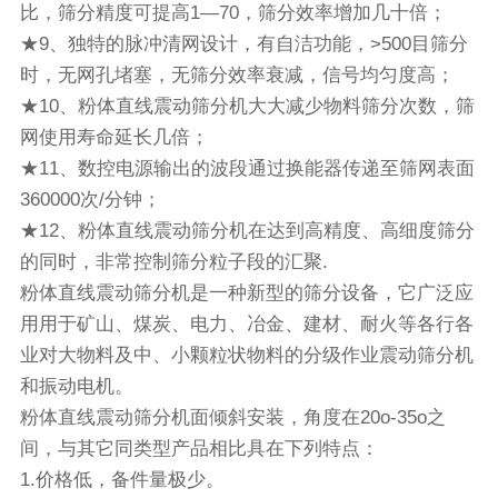
比，筛分精度可提高1—70，筛分效率增加几十倍；
★9、独特的脉冲清网设计，有自洁功能，>500目筛分
时，无网孔堵塞，无筛分效率衰减，信号均匀度高；
★10、粉体直线震动筛分机大大减少物料筛分次数，筛
网使用寿命延长几倍；
★11、数控电源输出的波段通过换能器传递至筛网表面
360000次/分钟；
★12、粉体直线震动筛分机在达到高精度、高细度筛分
的同时，非常控制筛分粒子段的汇聚.
粉体直线震动筛分机是一种新型的
筛分设备
，它广泛应
用用于矿山、煤炭、电力、冶金、建材、耐火等各行各
业对大物料及中、小颗粒状物料的分级作业震动筛分机
和
振动电机
。
粉体直线震动筛分机面倾斜安装，角度在20o-35o之
间，与其它同类型产品相比具在下列特点：
1.价格低，备件量极少。