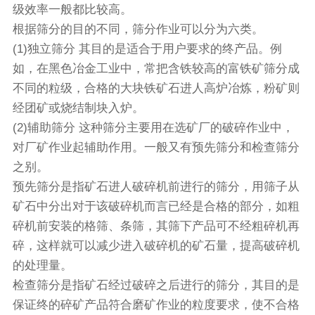
级效率一般都比较高。
根据筛分的目的不同，筛分作业可以分为六类。
(1)独立筛分 其目的是适合于用户要求的终产品。例
如，在黑色冶金工业中，常把含铁较高的富铁矿筛分成
不同的粒级，合格的大块铁矿石进人高炉冶炼，粉矿则
经团矿或烧结制块入炉。
(2)辅助筛分 这种筛分主要用在选矿厂的破碎作业中，
对厂矿作业起辅助作用。一般又有预先筛分和检查筛分
之别。
预先筛分是指矿石进人破碎机前进行的筛分，用筛子从
矿石中分出对于该破碎机而言已经是合格的部分，如粗
碎机前安装的格筛、条筛，其筛下产品可不经粗碎机再
碎，这样就可以减少进入破碎机的矿石量，提高破碎机
的处理量。
检查筛分是指矿石经过破碎之后进行的筛分，其目的是
保证终的碎矿产品符合磨矿作业的粒度要求，使不合格