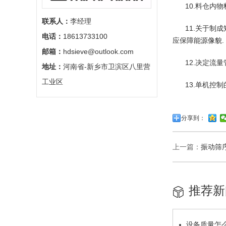
10.料仓内
联系人：
李经理
11.关于制
电话：
18613733100
应保障能源像貌.
邮箱：
hdsieve@outlook.com
12.决定流
地址：
河南省-新乡市卫滨区八里营
工业区
13.单机控
分享到：
上一篇：
振动筛
推荐新
设备质量怎