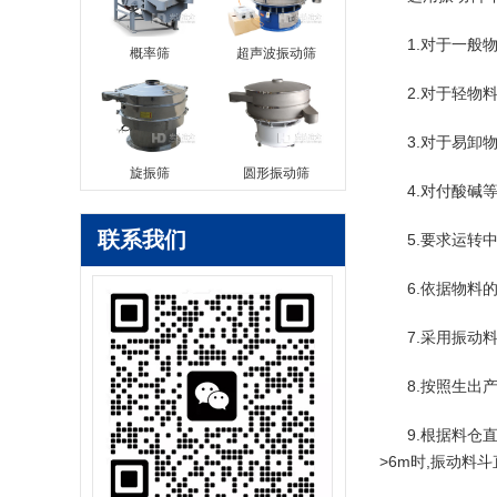
1.对于一般
概率筛
超声波振动筛
2.对于轻物
3.对于易卸
旋振筛
圆形振动筛
4.对付酸碱
联系我们
5.要求运转
6.依据物料
7.采用振动
8.按照生出
9.根据料仓直
>6m时,振动料斗