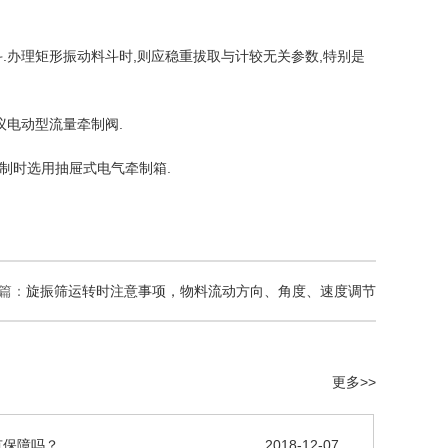
斗.办理矩形振动料斗时,则应稳重拔取与计较无关参数,特别是
议电动型流量牵制阀.
制时选用抽屉式电气牵制箱.
篇：
旋振筛运转时注意事项，物料流动方向、角度、速度调节
更多>>
有保障吗？
2018-12-07