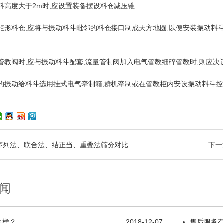
物料高度大于2m时,应设置装备摆设料仓减压锥.
成矩形料仓,应将与振动料斗毗邻的料仓接口制成天方地圆,以便安装振动料
量管教阀时,应与振动料斗配套,流量管制阀加入电气管教细碎管教时,则应决
制的振动给料斗选用挂式电气牵制箱;群机牵制或在管教柜内安设振动料斗控
序列法、联合法、结正当、重叠法筛分对比
下一
闻
么样？
2018-12-07
售后服务