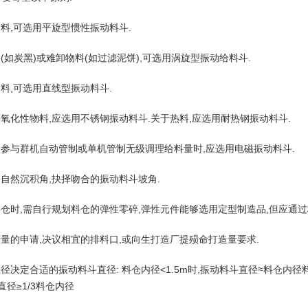
物料,可选用平旋型惯性振动料斗.
料(如炭黑)或难卸物料(如过滤泥饼),可选用涡旋型振动给料斗.
物料,可选用直线型振动料斗.
等氧化性物料,应选用不锈钢振动料斗.关于热料,应选用耐热钢振动料斗.
中参与群机自动管制或单机管制无级调理给料量时,应选用电磁振动料斗.
的自然沉积角,抉择吻合的振动料斗坡角.
料仓时,需自行规划料仓的弹性零碎,弹性元件能够选用定型制造品,但应通过
产量的申请,决议相宜的排料口,或向生打造厂提殒命打造量要求.
径决定合适的振动料斗直径: 料仓内径<1.5m时,振动料斗直径≈料仓内径料仓
直径≥1/3料仓内径