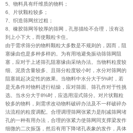
5、物料具有纤维质的物料；
6、片状颗粒较多；
7、织造筛网丝过粗；
8、橡胶筛网等较厚的筛网，孔形描绘不合理，没有达
到上小下大，而使颗粒卡住。
由于需求筛分的物料颗粒大多数是不规则的，因而，阻
塞缘由也是多种多样的。为有用地避免
振动筛
筛网阻
塞，应对于上述筛孔阻塞缘由采纳办法。当物料粒度较
细、泥质含量较多、且筛分粒度较小时，水分对筛网的
阻塞就起决定性的效果。当物料中水分大于5%时，若
是无条件对物料进行枯燥，应对筛面、筛孔作对于性挑
选。当水分大于8%时，应选用湿式筛分。对片状颗粒
较多的物料，则需求改动物料破碎办法及不一样破碎办
法流程的粒度调配。合理调理筛网张紧力是削减筛网堵
孔的一种有用办法，合理的张紧力使筛网同支撑梁发作
细微的二次振荡，然后有用下降堵孔表象的发作，具体