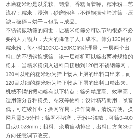
水磨糯米粉是以柔软、韧滑、香糯而着称。糯米粉工艺
流程：糯米→浸泡→砂磨粉碎→不锈钢振动筛过筛→压
滤→破碎→烘干→包装→成品。
不锈钢振动筛的问世，让糯米粉筛分可以节约很多不必
要的人力物力，大大的降低了人工成本。筛分120目的
糯米粉，每小时100KG-150KG的处理量，一层两个出
料口的不锈钢
旋振筛
。该一层筛机可以筛出两种规格的
粉末，当糯米粉倒入进料口接触到120目不锈钢筛网，
120目以粗的糯米粉为筛上物从上层的出料口出来，而
120目以细的糯米粉为筛下物从下层的出料口筛出来。
机械不锈钢振动筛有以下特点：筛分精度高、效率高，
适用筛分各种粉类、粘液等物料；设计精巧耐用，噪音
低，可连续作业；换网容易，操作简单，清洗方便。换
网只需3-5分钟；筛网不堵塞，无粉尘溢散，可筛0-400
目或0.028mm；粗料、杂质自动排出，出料口方向360°
方向任意调节改变。